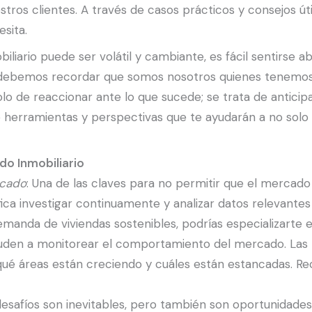
estros clientes. A través de casos prácticos y consejos út
esita.
iario puede ser volátil y cambiante, es fácil sentirse a
debemos recordar que somos nosotros quienes tenemos l
solo de reaccionar ante lo que sucede; se trata de anticip
e herramientas y perspectivas que te ayudarán a no solo 
do Inmobiliario
rcado
: Una de las claves para no permitir que el mercado
ifica investigar continuamente y analizar datos relevante
manda de viviendas sostenibles, podrías especializarte e
uden a monitorear el comportamiento del mercado. Las 
qué áreas están creciendo y cuáles están estancadas. Rec
desafíos son inevitables, pero también son oportunidades