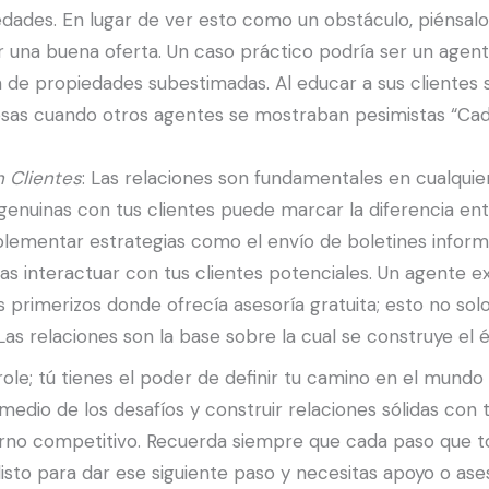
edades. En lugar de ver esto como un obstáculo, piénsa
na buena oferta. Un caso práctico podría ser un agente 
n de propiedades subestimadas. Al educar a sus clientes s
tosas cuando otros agentes se mostraban pesimistas “Cada
 Clientes
: Las relaciones son fundamentales en cualquier
enuinas con tus clientes puede marcar la diferencia entr
plementar estrategias como el envío de boletines informa
 interactuar con tus clientes potenciales. Un agente ex
primerizos donde ofrecía asesoría gratuita; esto no solo
as relaciones son la base sobre la cual se construye el éx
e; tú tienes el poder de definir tu camino en el mundo i
edio de los desafíos y construir relaciones sólidas con t
rno competitivo. Recuerda siempre que cada paso que to
 listo para dar ese siguiente paso y necesitas apoyo o a