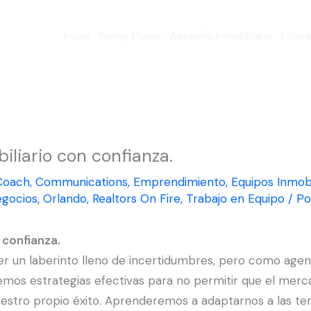
Inicio
Yonny Mamo
Asesoría Inmobiliaria
Lider
liario con confianza.
Coach
,
Communications
,
Emprendimiento
,
Equipos Inmobi
gocios
,
Orlando
,
Realtors On Fire
,
Trabajo en Equipo
/ P
 confianza.
er un laberinto lleno de incertidumbres, pero como agen
aremos estrategias efectivas para no permitir que el mer
uestro propio éxito. Aprenderemos a adaptarnos a las te