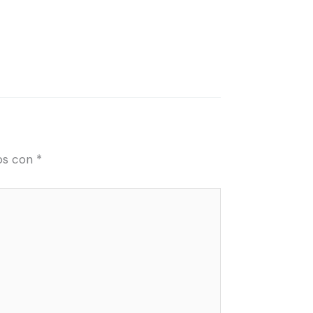
os con
*