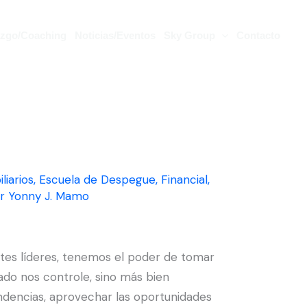
azgo/Coaching
Noticias/Eventos
Sky Group
Contacto
liarios
,
Escuela de Despegue
,
Financial
,
or
Yonny J. Mamo
tes líderes, tenemos el poder de tomar
cado nos controle, sino más bien
ndencias, aprovechar las oportunidades