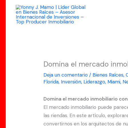
Ir
al
contenido
Domina el mercado inmobi
Deja un comentario
/
Bienes Raíces
,
Florida
,
Inversión
,
Liderazgo
,
Miami
,
Ne
Domina el mercado inmobiliario con
El mercado inmobiliario puede parec
las riendas. En este artículo, explor
convertirnos en los arquitectos de n