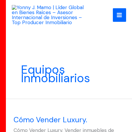
Ir
al
contenido
Equipos
Inmobiliarios
Cómo
Vender
Cómo Vender Luxury.
Luxury.
Cómo Vender Luxury. Vender inmuebles de