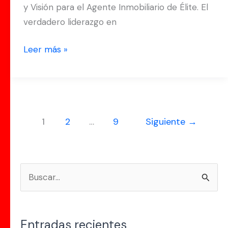
y Visión para el Agente Inmobiliario de Élite. El
y
verdadero liderazgo en
Visión
para
Leer más »
el
Agente
Inmobiliario
de
Élite.
1
2
…
9
Siguiente
→
B
u
s
Entradas recientes