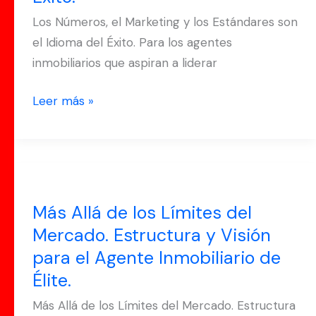
los
Los Números, el Marketing y los Estándares son
Estándares
el Idioma del Éxito. Para los agentes
son
inmobiliarios que aspiran a liderar
el
Idioma
Leer más »
del
Éxito.
Más
Allá
Más Allá de los Límites del
de
Mercado. Estructura y Visión
los
para el Agente Inmobiliario de
Límites
del
Élite.
Mercado.
Más Allá de los Límites del Mercado. Estructura
Estructura