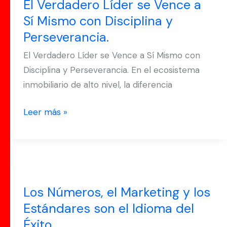
El Verdadero Líder se Vence a
se
Sí Mismo con Disciplina y
Vence
Perseverancia.
a
Sí
El Verdadero Líder se Vence a Sí Mismo con
Mismo
Disciplina y Perseverancia. En el ecosistema
con
inmobiliario de alto nivel, la diferencia
Disciplina
y
Leer más »
Perseverancia.
Los
Números,
Los Números, el Marketing y los
el
Estándares son el Idioma del
Marketing
Éxito.
y