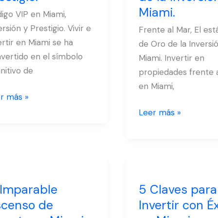
de
Miami.
igo VIP en Miami,
stigio.
Oro
ersión y Prestigio. Vivir e
Frente al Mar, El es
de
ertir en Miami se ha
de Oro de la Inversi
la
vertido en el símbolo
Miami. Invertir en
Inversión
initivo de
propiedades frente 
en
en Miami,
Miami.
r más »
Leer más »
5
arable
Claves
 Imparable
5 Claves para
censo
para
censo de
Invertir con É
Invertir