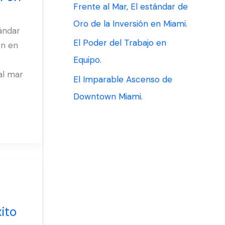
Frente al Mar, El estándar de
r
Oro de la Inversión en Miami.
tándar
:
El Poder del Trabajo en
ón en
Equipo.
al mar
El Imparable Ascenso de
Downtown Miami.
xito