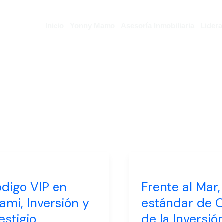
Inicio
Yonny Mamo
Asesoría Inmobiliaria
Lider
igo
Frente
al
digo VIP en
Frente al Mar,
Mar,
ami, Inversión y
estándar de 
mi,
El
estigio.
de la Inversió
ersión
estándar