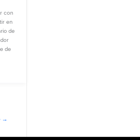
ir con
tir en
rio de
dor
re de
e
→