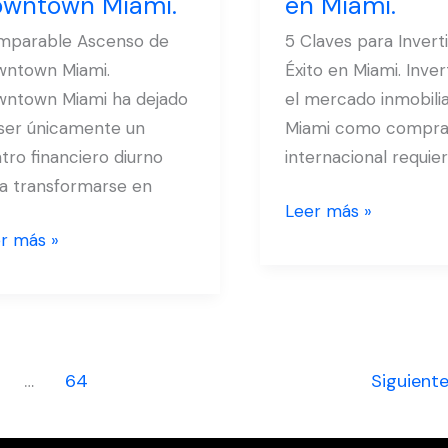
wntown Miami.
en Miami.
wntown
con
mi.
Éxito
Imparable Ascenso de
5 Claves para Invert
en
wntown Miami.
Éxito en Miami. Inver
Miami.
ntown Miami ha dejado
el mercado inmobilia
ser únicamente un
Miami como compra
tro financiero diurno
internacional requie
a transformarse en
Leer más »
r más »
…
64
Siguient