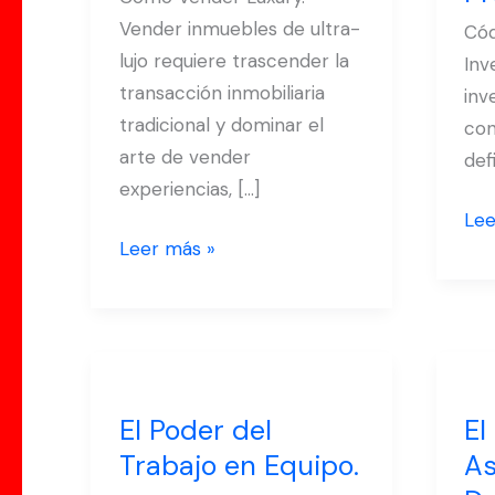
y
Vender inmuebles de ultra-
Cód
Pre
lujo requiere trascender la
Inv
transacción inmobiliaria
inv
tradicional y dominar el
con
arte de vender
def
experiencias, […]
Lee
Leer más »
El
El
Poder
Imp
El Poder del
El
del
As
Trabajo en Equipo.
As
Trabajo
de