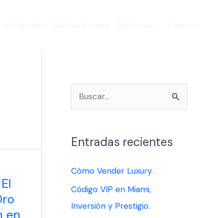
azgo/Coaching
Noticias/Eventos
Sky Group
Contacto
B
u
s
Entradas recientes
c
a
Cómo Vender Luxury.
 El
r
Código VIP en Miami,
Oro
p
Inversión y Prestigio.
n en
o