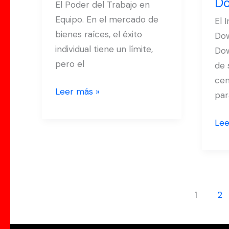
Do
en
Do
El Poder del Trabajo en
Equipo.
Mia
Equipo. En el mercado de
El 
bienes raíces, el éxito
Do
individual tiene un límite,
Dow
pero el
de 
cen
Leer más »
par
Lee
1
2