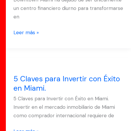
un centro financiero diurno para transformarse
en
Leer más »
5
Claves
5 Claves para Invertir con Éxito
para
en Miami.
Invertir
con
5 Claves para Invertir con Éxito en Miami.
Éxito
Invertir en el mercado inmobiliario de Miami
en
como comprador internacional requiere de
Miami.