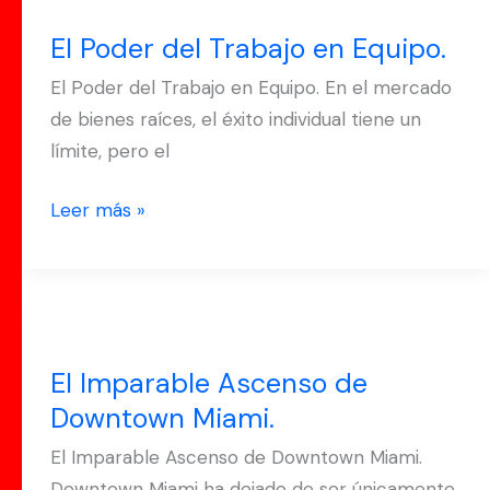
Poder
El Poder del Trabajo en Equipo.
del
Trabajo
El Poder del Trabajo en Equipo. En el mercado
en
de bienes raíces, el éxito individual tiene un
Equipo.
límite, pero el
Leer más »
El
Imparable
El Imparable Ascenso de
Ascenso
Downtown Miami.
de
Downtown
El Imparable Ascenso de Downtown Miami.
Miami.
Downtown Miami ha dejado de ser únicamente