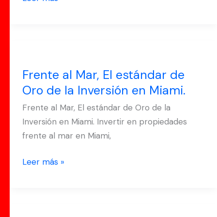
Frente
al
Frente al Mar, El estándar de
Mar,
Oro de la Inversión en Miami.
El
estándar
Frente al Mar, El estándar de Oro de la
de
Inversión en Miami. Invertir en propiedades
Oro
frente al mar en Miami,
de
la
Leer más »
Inversión
en
Miami.
El