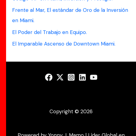
p
Frente al Mar, El estándar de Oro de la Inversión
o
en Miami.
r
El Poder del Trabajo en Equipo.
:
El Imparable Ascenso de Downtown Miami.
Copyright © 2026
Powered by Yonny J. Mamo | Líder Global en