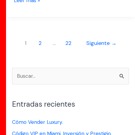
Leer más »
1
2
…
22
Siguiente
→
B
u
s
Entradas recientes
c
a
Cómo Vender Luxury.
r
Código VIP en Miami, Inversión y Prestigio.