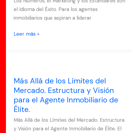
Los Números, el Marketing y los Estándares son
Estándares
el Idioma del Éxito. Para los agentes
son
inmobiliarios que aspiran a liderar
el
Idioma
Leer más »
del
Éxito.
Más
Allá
Más Allá de los Límites del
de
Mercado. Estructura y Visión
los
para el Agente Inmobiliario de
Límites
del
Élite.
Mercado.
Más Allá de los Límites del Mercado. Estructura
Estructura
y Visión para el Agente Inmobiliario de Élite. El
y