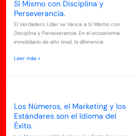
Sí Mismo con Disciplina y
Vence
Perseverancia.
a
Sí
El Verdadero Líder se Vence a Sí Mismo con
Mismo
Disciplina y Perseverancia. En el ecosistema
con
inmobiliario de alto nivel, la diferencia
Disciplina
y
Leer más »
Perseverancia.
Los
Números,
Los Números, el Marketing y los
el
Estándares son el Idioma del
Marketing
Éxito.
y
los