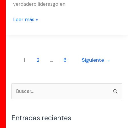
verdadero liderazgo en
Visión
para
Leer más »
el
Agente
Inmobiliario
de
Élite.
1
2
…
6
Siguiente
→
B
u
s
Entradas recientes
c