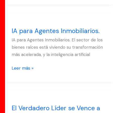
IA
para
IA para Agentes Inmobiliarios.
Agentes
Inmobiliarios.
IA para Agentes Inmobiliarios. El sector de los
bienes raíces está viviendo su transformación
más acelerada, y la inteligencia artificial
Leer más »
El
Verdadero Líder
El Verdadero Líder se Vence a
se