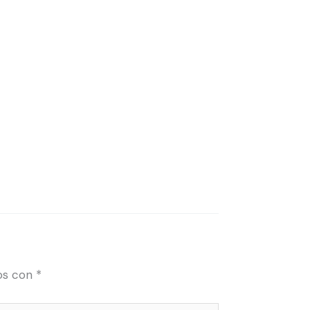
os con
*