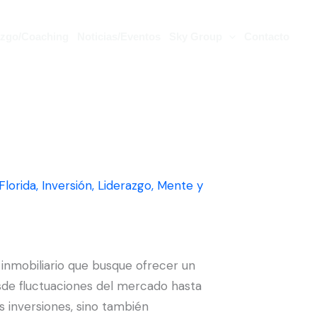
azgo/Coaching
Noticias/Eventos
Sky Group
Contacto
Florida
,
Inversión
,
Liderazgo
,
Mente y
e inmobiliario que busque ofrecer un
esde fluctuaciones del mercado hasta
 inversiones, sino también