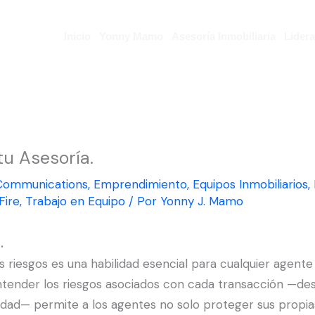
Inicio
Yonny Mamo
Asesoría Inmobiliaria
Lider
tu Asesoría.
Communications
,
Emprendimiento
,
Equipos Inmobiliarios
,
Fire
,
Trabajo en Equipo
/ Por
Yonny J. Mamo
.
os riesgos es una habilidad esencial para cualquier agent
 Entender los riesgos asociados con cada transacción —d
dad— permite a los agentes no solo proteger sus propias