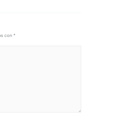
os con
*