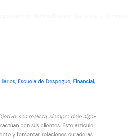
azgo/Coaching
Noticias/Eventos
Sky Group
Contacto
liarios
,
Escuela de Despegue
,
Financial
,
jetivo, sea realista, siempre deje algo»
ractúan con sus clientes. Este artículo
liente y fomentar relaciones duraderas.