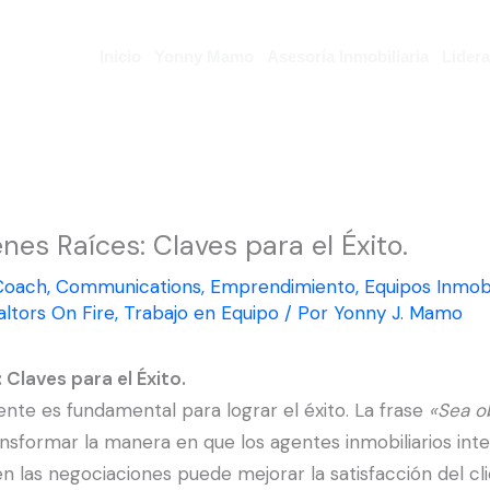
Inicio
Yonny Mamo
Asesoría Inmobiliaria
Lider
nes Raíces: Claves para el Éxito.
Coach
,
Communications
,
Emprendimiento
,
Equipos Inmobi
altors On Fire
,
Trabajo en Equipo
/ Por
Yonny J. Mamo
 Claves para el Éxito.
liente es fundamental para lograr el éxito. La frase
«Sea ob
nsformar la manera en que los agentes inmobiliarios inte
en las negociaciones puede mejorar la satisfacción del c