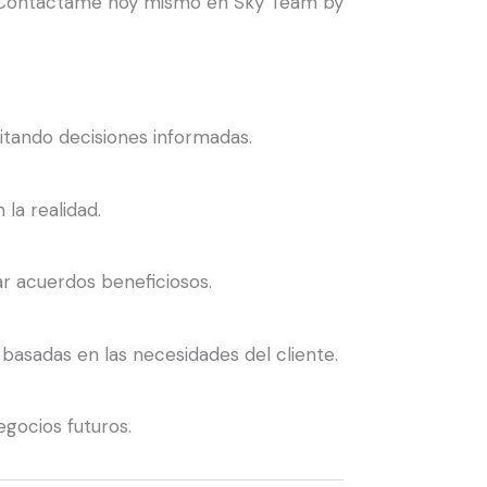
ía. ¡Contáctame hoy mismo en Sky Team by
litando decisiones informadas.
la realidad.
ar acuerdos beneficiosos.
asadas en las necesidades del cliente.
egocios futuros.