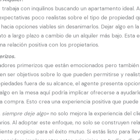
rabaja con inquilinos buscando un apartamento ideal. Aqu
en expectativas poco realistas sobre el tipo de propiedad 
hacia opciones viables sin desanimarlos. Dejar algo en la
o a largo plazo a cambio de un alquiler más bajo. Esta es
na relación positiva con los propietarios.
rizos.
dores primerizos que están emocionados pero también 
 ser objetivos sobre lo que pueden permitirse y realis
piedades fuera de su alcance, el agente presenta opcio
algo en la mesa aquí podría implicar ofrecerse a ayudarl
 compra. Esto crea una experiencia positiva que puede ll
a, siempre deje algo»
no solo mejora la experiencia del cl
arios. Al adoptar este enfoque, no solo se construyen rel
e propicio para el éxito mutuo. Si estás listo para lleva