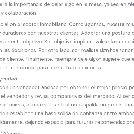
zará la importancia de dejar algo en la mesa, ya sea en 
y colaboración.
encial en el sector inmobiliario. Como agentes, nuestra mi
y duraderas con nuestros clientes. Adoptar una postura ob
zar este objetivo. Ser objetivo implica evaluar las neces
 las decisiones. Por otro lado, ser realista significa tene
ada cliente. Finalmente, «siempre deje algo» sugiere q
ede ser crucial para cerrar tratos exitosos.
opiedad
.
on un vendedor ansioso por obtener el mejor precio posib
 el vendedor y revisa comparativas del mercado. Al ser obj
icas únicas, el mercado actual no respalda un precio tan
bién establece una base sólida de confianza entre ambos.
ápidamente, dejando espacio para futuras recomendacione
 Alquiler
.