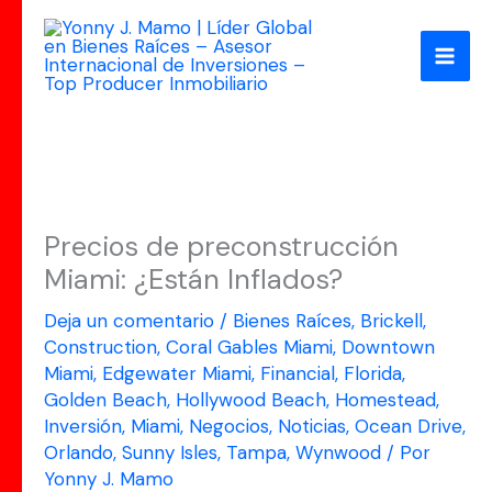
Ir
al
contenido
Precios de preconstrucción
Miami: ¿Están Inflados?
Deja un comentario
/
Bienes Raíces
,
Brickell
,
Construction
,
Coral Gables Miami
,
Downtown
Miami
,
Edgewater Miami
,
Financial
,
Florida
,
Golden Beach
,
Hollywood Beach
,
Homestead
,
Inversión
,
Miami
,
Negocios
,
Noticias
,
Ocean Drive
,
Orlando
,
Sunny Isles
,
Tampa
,
Wynwood
/ Por
Yonny J. Mamo