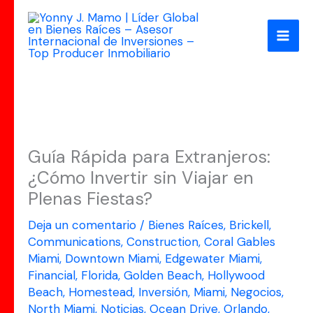
Ir
al
contenido
Guía Rápida para Extranjeros:
¿Cómo Invertir sin Viajar en
Plenas Fiestas?
Deja un comentario
/
Bienes Raíces
,
Brickell
,
Communications
,
Construction
,
Coral Gables
Miami
,
Downtown Miami
,
Edgewater Miami
,
Financial
,
Florida
,
Golden Beach
,
Hollywood
Beach
,
Homestead
,
Inversión
,
Miami
,
Negocios
,
North Miami
,
Noticias
,
Ocean Drive
,
Orlando
,