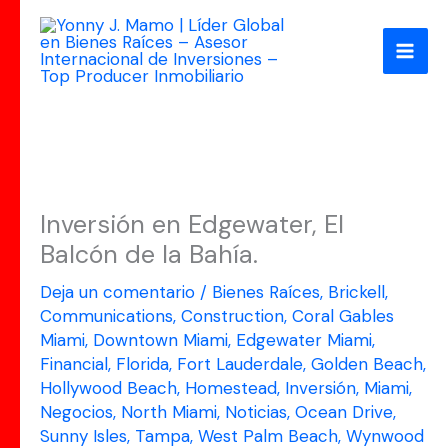
Ir
al
contenido
Inversión en Edgewater, El
Balcón de la Bahía.
Deja un comentario
/
Bienes Raíces
,
Brickell
,
Communications
,
Construction
,
Coral Gables
Miami
,
Downtown Miami
,
Edgewater Miami
,
Financial
,
Florida
,
Fort Lauderdale
,
Golden Beach
,
Hollywood Beach
,
Homestead
,
Inversión
,
Miami
,
Negocios
,
North Miami
,
Noticias
,
Ocean Drive
,
Sunny Isles
,
Tampa
,
West Palm Beach
,
Wynwood