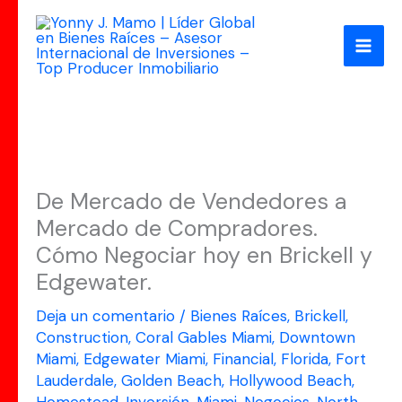
Ir
al
contenido
De Mercado de Vendedores a
Mercado de Compradores.
Cómo Negociar hoy en Brickell y
Edgewater.
Deja un comentario
/
Bienes Raíces
,
Brickell
,
Construction
,
Coral Gables Miami
,
Downtown
Miami
,
Edgewater Miami
,
Financial
,
Florida
,
Fort
Lauderdale
,
Golden Beach
,
Hollywood Beach
,