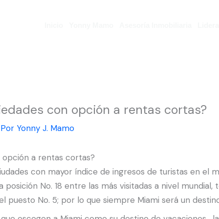
Inicio
Yonny Mamo
Asesoría Inmobiliaria
Lider
piedades con opción a rentas cortas?
 Por
Yonny J. Mamo
 opción a rentas cortas?
udades con mayor índice de ingresos de turistas en el 
 posición No. 18 entre las más visitadas a nivel mundial,
 el puesto No. 5; por lo que siempre Miami será un destino
as que escogen a Miami como su destino de vacaciones , 