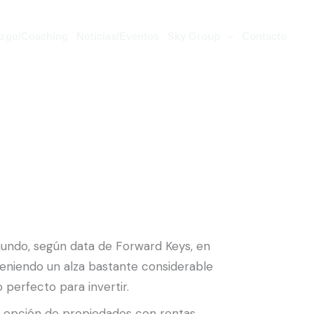
azgo/Coaching
Noticias/Eventos
Sky Group
Contacto
mundo, según data de Forward Keys, en
 teniendo un alza bastante considerable
 perfecto para invertir.
la opción de propiedades con rentas