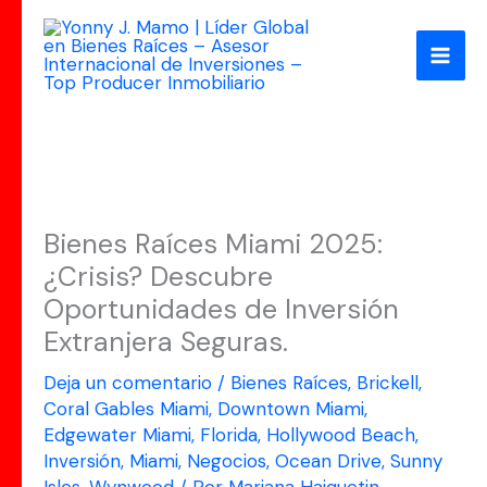
Ir
al
contenido
Bienes Raíces Miami 2025:
¿Crisis? Descubre
Oportunidades de Inversión
Extranjera Seguras.
Deja un comentario
/
Bienes Raíces
,
Brickell
,
Coral Gables Miami
,
Downtown Miami
,
Edgewater Miami
,
Florida
,
Hollywood Beach
,
Inversión
,
Miami
,
Negocios
,
Ocean Drive
,
Sunny