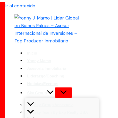
Ir al contenido
Inicio
Yonny Mamo
Asesoría Inmobiliaria
Liderazgo/Coaching
Noticias/Eventos
Sky Group
Sky Group Venezuela
Sky Team By Exp Realty USA