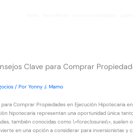
Inicio
Yonny Mamo
Asesoría Inmobiliaria
Lider
onsejos Clave para Comprar Propiedad
ocios
/ Por
Yonny J. Mamo
e para Comprar Propiedades en Ejecución Hipotecaria en
ución hipotecaria representan una oportunidad única ta
dades, también conocidas como \»foreclosures\», suelen o
onvierte en una opción a considerar para inversionistas