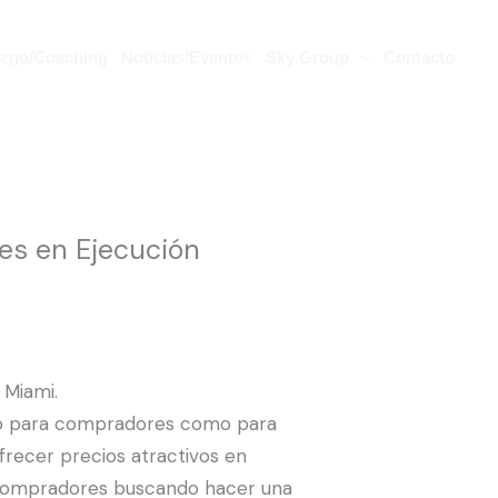
azgo/Coaching
Noticias/Eventos
Sky Group
Contacto
es en Ejecución
 Miami.
nto para compradores como para
frecer precios atractivos en
 y compradores buscando hacer una