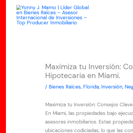
Ir
al
contenido
Maximiza tu Inversión: C
Hipotecaria en Miami.
/
Bienes Raíces
,
Florida
,
Inversión
,
Neg
Maximiza tu Inversión: Consejos Clav
En Miami, las propiedades bajo ejec
asesores inmobiliarios. Estas propie
ubicaciones codiciadas, lo que las c