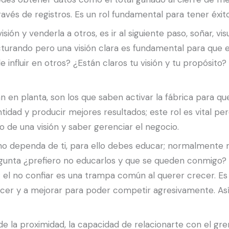
avés de registros. Es un rol fundamental para tener éxito
isión y venderla a otros, es ir al siguiente paso, soñar, vi
rando pero una visión clara es fundamental para que el
nfluir en otros? ¿Están claros tu visión y tu propósito?
jan en planta, son los que saben activar la fábrica para q
tidad y producir mejores resultados; este rol es vital pe
o de una visión y saber gerenciar el negocio.
o no dependa de ti, para ello debes educar; normalmente
gunta ¿prefiero no educarlos y que se queden conmigo? 
n; el no confiar es una trampa común al querer crecer. E
cer y a mejorar para poder competir agresivamente. Así 
 de la proximidad, la capacidad de relacionarte con el gre