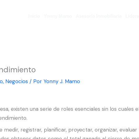
Inicio
Yonny Mamo
Asesoría Inmobiliaria
Lider
ndimiento
o
,
Negocios
/ Por
Yonny J. Mamo
esa, existen una serie de roles esenciales sin los cuales 
endimiento.
e medir, registrar, planificar, proyectar, organizar, evalu
uedes obtener datos como el total ganado al cierre de me