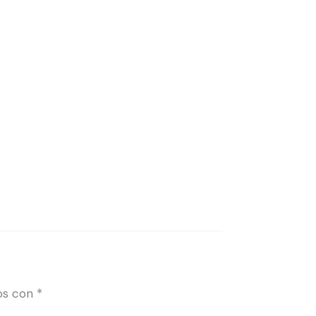
os con
*