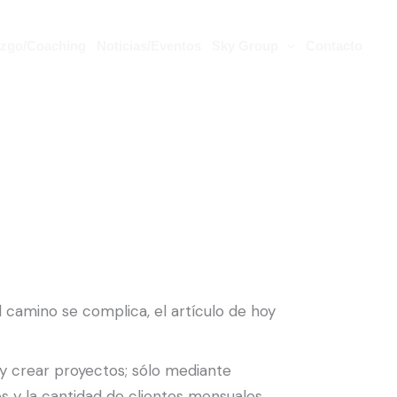
azgo/Coaching
Noticias/Eventos
Sky Group
Contacto
el camino se complica, el artículo de hoy
ar y crear proyectos; sólo mediante
s y la cantidad de clientes mensuales