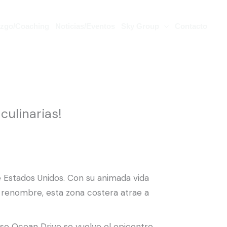
azgo/Coaching
Noticias/Eventos
Sky Group
Contacto
culinarias!
e Estados Unidos. Con su animada vida
 renombre, esta zona costera atrae a
so Ocean Drive se vuelve el epicentro