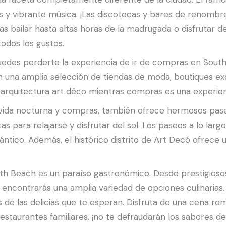
tes y vibrante música. ¡Las discotecas y bares de renomb
ras bailar hasta altas horas de la madrugada o disfrutar d
odos los gustos.
edes perderte la experiencia de ir de compras en South
 una amplia selección de tiendas de moda, boutiques excl
la arquitectura art déco mientras compras es una experien
vida nocturna y compras, también ofrece hermosos pase
as para relajarse y disfrutar del sol. Los paseos a lo lar
ntico. Además, el histórico distrito de Art Decó ofrece 
uth Beach es un paraíso gastronómico. Desde prestigios
, encontrarás una amplia variedad de opciones culinarias
as de las delicias que te esperan. Disfruta de una cena ro
restaurantes familiares, ¡no te defraudarán los sabores d