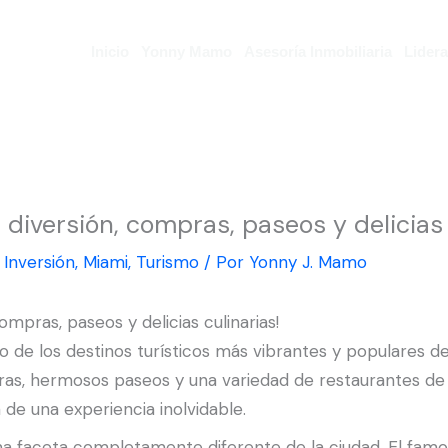
Inicio
Yonny Mamo
Asesoría Inmobiliaria
Lider
diversión, compras, paseos y delicias 
,
Inversión
,
Miami
,
Turismo
/ Por
Yonny J. Mamo
mpras, paseos y delicias culinarias!
o de los destinos turísticos más vibrantes y populares d
as, hermosos paseos y una variedad de restaurantes de
de una experiencia inolvidable.
 faceta completamente diferente de la ciudad. El famo