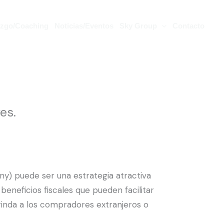
azgo/Coaching
Noticias/Eventos
Sky Group
Contacto
es.
ny) puede ser una estrategia atractiva
beneficios fiscales que pueden facilitar
brinda a los compradores extranjeros o