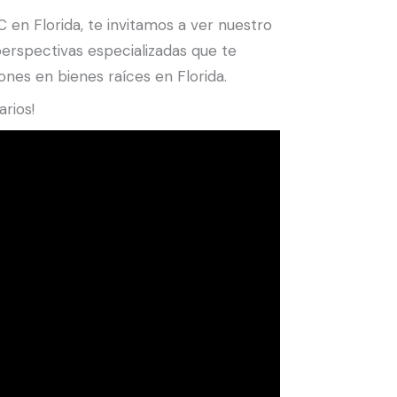
en Florida, te invitamos a ver nuestro
perspectivas especializadas que te
nes en bienes raíces en Florida.
rios!