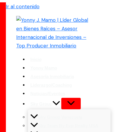
Ir al contenido
Inicio
Yonny Mamo
Asesoría Inmobiliaria
Liderazgo/Coaching
Noticias/Eventos
Sky Group
Sky Group Venezuela
Sky Team By Exp Realty USA