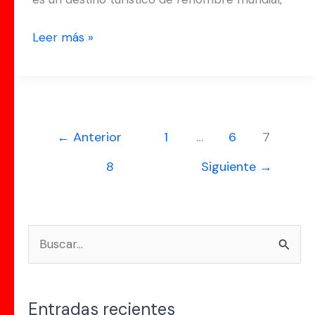
el
mercado
Leer más »
vacacional
←
Anterior
1
…
6
7
8
Siguiente
→
B
u
s
Entradas recientes