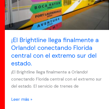
a
Orlando!
conectando
Florida
central
con
¡El Brightline llega finalmente a
el
Orlando! conectando Florida
extremo
central con el extremo sur del
sur
estado.
del
¡El Brightline llega finalmente a Orlando!
estado.
conectando Florida central con el extremo sur
del estado. El servicio de trenes de
Leer más »