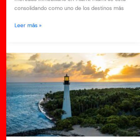
consolidando como uno de los destinos más
Leer más »
¡Descubre
las
impresionantes
playas
de
Miami
para
vivir
una
experiencia