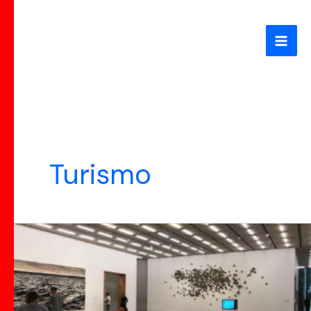
Ir
al
contenido
Turismo
Explorando
el
Escenario
Artístico