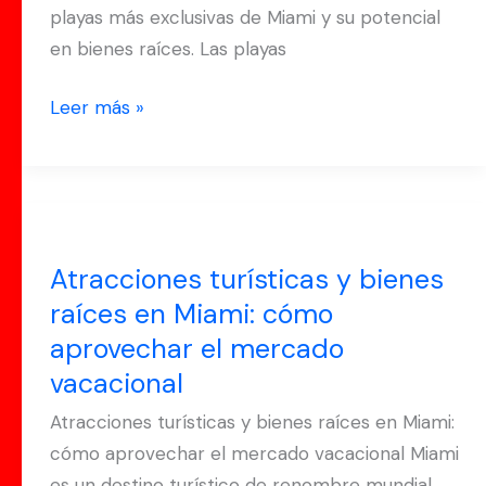
playas más exclusivas de Miami y su potencial
potencial
en bienes raíces. Las playas
en
bienes
Leer más »
raíces.
Atracciones
turísticas
Atracciones turísticas y bienes
y
raíces en Miami: cómo
bienes
aprovechar el mercado
raíces
en
vacacional
Miami:
Atracciones turísticas y bienes raíces en Miami:
cómo
cómo aprovechar el mercado vacacional Miami
aprovechar
es un destino turístico de renombre mundial,