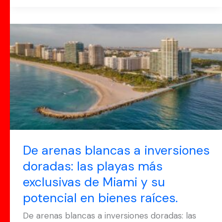
De
arenas
blancas
a
inversiones
doradas:
las
playas
más
De arenas blancas a inversiones
exclusivas
doradas: las playas más
de
exclusivas de Miami y su
Miami
potencial en bienes raíces.
y
De arenas blancas a inversiones doradas: las
su